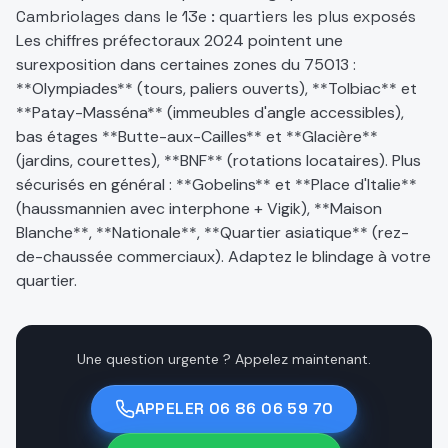
Cambriolages dans le 13e : quartiers les plus exposés
Les chiffres préfectoraux 2024 pointent une
surexposition dans certaines zones du 75013 :
**Olympiades** (tours, paliers ouverts), **Tolbiac** et
**Patay-Masséna** (immeubles d'angle accessibles),
bas étages **Butte-aux-Cailles** et **Glacière**
(jardins, courettes), **BNF** (rotations locataires). Plus
sécurisés en général : **Gobelins** et **Place d'Italie**
(haussmannien avec interphone + Vigik), **Maison
Blanche**, **Nationale**, **Quartier asiatique** (rez-
de-chaussée commerciaux). Adaptez le blindage à votre
quartier.
Une question urgente ? Appelez maintenant.
APPELER
06 86 06 59 70