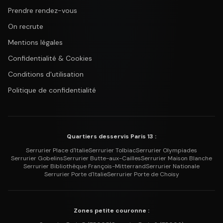
Prendre rendez-vous
On recrute
Mentions légales
Confidentialité & Cookies
Conditions d'utilisation
Politique de confidentialité
Quartiers desservis Paris 13 :
Serrurier
Place d'Italie
Serrurier
Tolbiac
Serrurier
Olympiades
Serrurier
Gobelins
Serrurier
Butte-aux-Cailles
Serrurier
Maison Blanche
Serrurier
Bibliothèque François-Mitterrand
Serrurier
Nationale
Serrurier
Porte d'Italie
Serrurier
Porte de Choisy
Zones petite couronne :