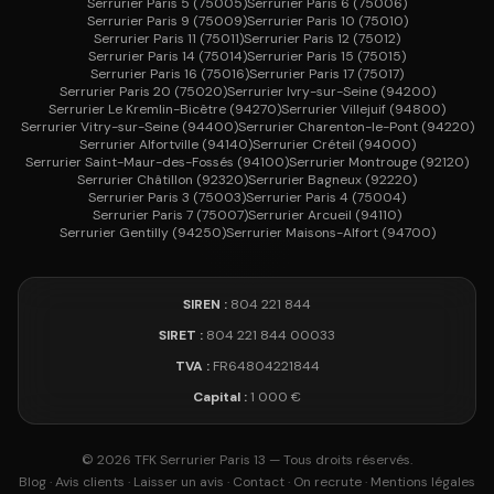
Serrurier
Paris 5
(
75005
)
Serrurier
Paris 6
(
75006
)
Serrurier
Paris 9
(
75009
)
Serrurier
Paris 10
(
75010
)
Serrurier
Paris 11
(
75011
)
Serrurier
Paris 12
(
75012
)
Serrurier
Paris 14
(
75014
)
Serrurier
Paris 15
(
75015
)
Serrurier
Paris 16
(
75016
)
Serrurier
Paris 17
(
75017
)
Serrurier
Paris 20
(
75020
)
Serrurier
Ivry-sur-Seine
(
94200
)
Serrurier
Le Kremlin-Bicêtre
(
94270
)
Serrurier
Villejuif
(
94800
)
Serrurier
Vitry-sur-Seine
(
94400
)
Serrurier
Charenton-le-Pont
(
94220
)
Serrurier
Alfortville
(
94140
)
Serrurier
Créteil
(
94000
)
Serrurier
Saint-Maur-des-Fossés
(
94100
)
Serrurier
Montrouge
(
92120
)
Serrurier
Châtillon
(
92320
)
Serrurier
Bagneux
(
92220
)
Serrurier
Paris 3
(
75003
)
Serrurier
Paris 4
(
75004
)
Serrurier
Paris 7
(
75007
)
Serrurier
Arcueil
(
94110
)
Serrurier
Gentilly
(
94250
)
Serrurier
Maisons-Alfort
(
94700
)
SIREN :
804 221 844
SIRET :
804 221 844 00033
TVA :
FR64804221844
Capital :
1 000 €
©
2026
TFK Serrurier Paris 13 — Tous droits réservés.
Blog
·
Avis clients
·
Laisser un avis
·
Contact
·
On recrute
·
Mentions légales