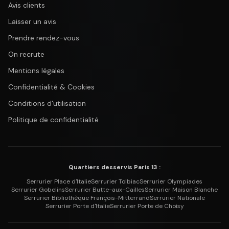
Avis clients
Laisser un avis
Prendre rendez-vous
On recrute
Mentions légales
Confidentialité & Cookies
Conditions d'utilisation
Politique de confidentialité
Quartiers desservis Paris 13 :
Serrurier
Place d'Italie
Serrurier
Tolbiac
Serrurier
Olympiades
Serrurier
Gobelins
Serrurier
Butte-aux-Cailles
Serrurier
Maison Blanche
Serrurier
Bibliothèque François-Mitterrand
Serrurier
Nationale
Serrurier
Porte d'Italie
Serrurier
Porte de Choisy