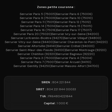
Zones petite couronne :
Serrurier
Paris 5
(
75005
)
Serrurier
Paris 6
(
75006
)
Serrurier
Paris 9
(
75009
)
Serrurier
Paris 10
(
75010
)
Serrurier
Paris 11
(
75011
)
Serrurier
Paris 12
(
75012
)
Serrurier
Paris 14
(
75014
)
Serrurier
Paris 15
(
75015
)
Serrurier
Paris 16
(
75016
)
Serrurier
Paris 17
(
75017
)
Serrurier
Paris 20
(
75020
)
Serrurier
Ivry-sur-Seine
(
94200
)
Serrurier
Le Kremlin-Bicêtre
(
94270
)
Serrurier
Villejuif
(
94800
)
Serrurier
Vitry-sur-Seine
(
94400
)
Serrurier
Charenton-le-Pont
(
94220
)
Serrurier
Alfortville
(
94140
)
Serrurier
Créteil
(
94000
)
Serrurier
Saint-Maur-des-Fossés
(
94100
)
Serrurier
Montrouge
(
92120
)
Serrurier
Châtillon
(
92320
)
Serrurier
Bagneux
(
92220
)
Serrurier
Paris 3
(
75003
)
Serrurier
Paris 4
(
75004
)
Serrurier
Paris 7
(
75007
)
Serrurier
Arcueil
(
94110
)
Serrurier
Gentilly
(
94250
)
Serrurier
Maisons-Alfort
(
94700
)
SIREN :
804 221 844
SIRET :
804 221 844 00033
TVA :
FR64804221844
Capital :
1 000 €