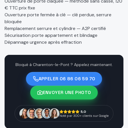
Ouverture de porte claquée — méthode sans casse, 120
€ TTC prix fixe
Ouverture porte fermée à clé — clé perdue, serrure
bloquée
Remplacement serrure et cylindre — A2P certifié
Sécurisation porte appartement et blindage
Dépannage urgence après effraction
Bloqué à Charenton-le-Pont ? Appelez maintenant.
APPELER
06 86 06 59 70
ENVOYER UNE PHOTO
5,0
Noté par 300+ clients sur Google