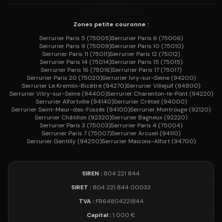
Zones petite couronne :
Serrurier
Paris 5
(
75005
)
Serrurier
Paris 6
(
75006
)
Serrurier
Paris 9
(
75009
)
Serrurier
Paris 10
(
75010
)
Serrurier
Paris 11
(
75011
)
Serrurier
Paris 12
(
75012
)
Serrurier
Paris 14
(
75014
)
Serrurier
Paris 15
(
75015
)
Serrurier
Paris 16
(
75016
)
Serrurier
Paris 17
(
75017
)
Serrurier
Paris 20
(
75020
)
Serrurier
Ivry-sur-Seine
(
94200
)
Serrurier
Le Kremlin-Bicêtre
(
94270
)
Serrurier
Villejuif
(
94800
)
Serrurier
Vitry-sur-Seine
(
94400
)
Serrurier
Charenton-le-Pont
(
94220
)
Serrurier
Alfortville
(
94140
)
Serrurier
Créteil
(
94000
)
Serrurier
Saint-Maur-des-Fossés
(
94100
)
Serrurier
Montrouge
(
92120
)
Serrurier
Châtillon
(
92320
)
Serrurier
Bagneux
(
92220
)
Serrurier
Paris 3
(
75003
)
Serrurier
Paris 4
(
75004
)
Serrurier
Paris 7
(
75007
)
Serrurier
Arcueil
(
94110
)
Serrurier
Gentilly
(
94250
)
Serrurier
Maisons-Alfort
(
94700
)
SIREN :
804 221 844
SIRET :
804 221 844 00033
TVA :
FR64804221844
Capital :
1 000 €