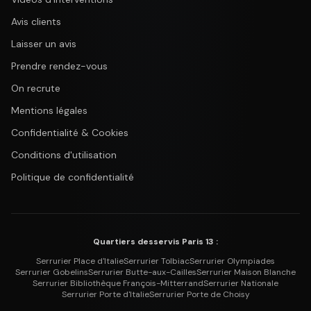
Avis clients
Laisser un avis
Prendre rendez-vous
On recrute
Mentions légales
Confidentialité & Cookies
Conditions d'utilisation
Politique de confidentialité
Quartiers desservis Paris 13 :
Serrurier
Place d'Italie
Serrurier
Tolbiac
Serrurier
Olympiades
Serrurier
Gobelins
Serrurier
Butte-aux-Cailles
Serrurier
Maison Blanche
Serrurier
Bibliothèque François-Mitterrand
Serrurier
Nationale
Serrurier
Porte d'Italie
Serrurier
Porte de Choisy