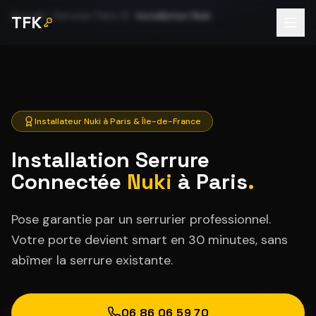
Accueil
Serrurier Paris 13
Installation Nuki
TFK
Installateur Nuki à Paris & Île-de-France
Installation Serrure
Connectée
Nuki
à Paris
.
Pose garantie par un serrurier professionnel.
Votre porte devient smart en 30 minutes, sans
abîmer la serrure existante.
06 86 06 59 70