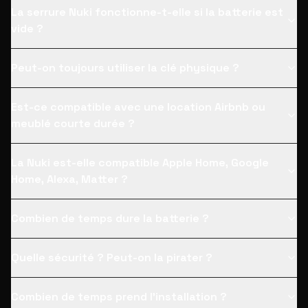
La serrure Nuki fonctionne-t-elle si la batterie est
vide ?
Peut-on toujours utiliser la clé physique ?
Est-ce compatible avec une location Airbnb ou
meublé courte durée ?
La Nuki est-elle compatible Apple Home, Google
Home, Alexa, Matter ?
Combien de temps dure la batterie ?
Quelle sécurité ? Peut-on la pirater ?
Combien de temps prend l'installation ?