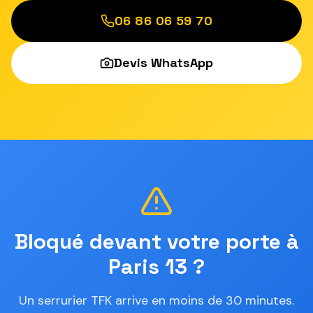
06 86 06 59 70
Devis WhatsApp
Bloqué devant votre porte à
Paris 13 ?
Un serrurier TFK arrive en moins de 30 minutes.