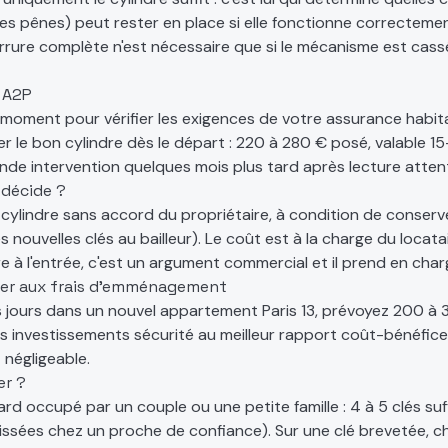
es pênes) peut rester en place si elle fonctionne correcteme
serrure complète n'est nécessaire que si le mécanisme est cas
 A2P
oment pour vérifier les exigences de votre assurance habitati
r le bon cylindre dès le départ : 220 à 280 € posé, valable 
onde intervention quelques mois plus tard après lecture atten
i décide ?
cylindre sans accord du propriétaire, à condition de conserver 
s nouvelles clés au bailleur). Le coût est à la charge du locatair
 à l'entrée, c'est un argument commercial et il prend en char
grer aux frais d'emménagement
s jours dans un nouvel appartement Paris 13, prévoyez 200 
des investissements sécurité au meilleur rapport coût-bénéfice
 négligeable.
r ?
d occupé par un couple ou une petite famille : 4 à 5 clés su
laissées chez un proche de confiance). Sur une clé brevetée,