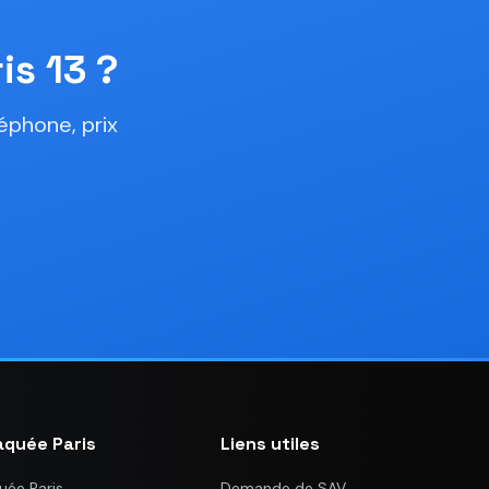
is 13 ?
éphone, prix
aquée Paris
Liens utiles
uée Paris
Demande de SAV