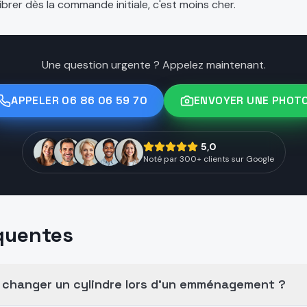
brer dès la commande initiale, c'est moins cher.
Une question urgente ? Appelez maintenant.
APPELER
06 86 06 59 70
ENVOYER UNE PHOT
5,0
Noté par 300+ clients sur Google
quentes
 changer un cylindre lors d'un emménagement ?