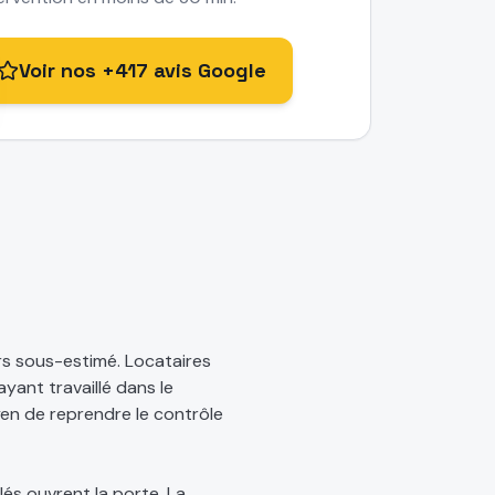
Voir nos +417 avis Google
rs sous-estimé. Locataires
ayant travaillé dans le
yen de reprendre le contrôle
lés ouvrent la porte. La