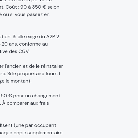
nt. Coût : 90 à 350 € selon
sé ou si vous passez en
on. Si elle exige du A2P 2
15-20 ans, conforme au
tive des CGV.
l'ancien et de le réinstaller
e. Si le propriétaire fournit
ge le montant.
à 350 € pour un changement
. À comparer aux frais
ffisent (une par occupant
 chaque copie supplémentaire