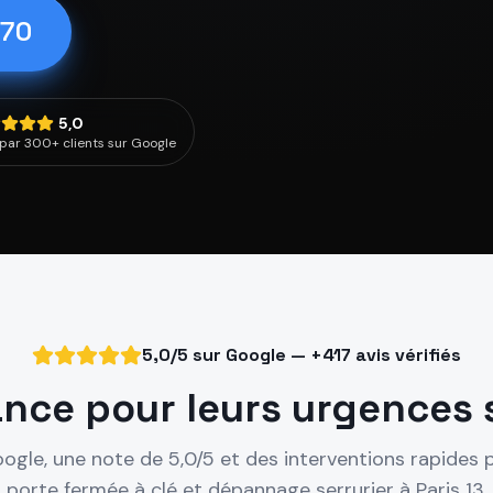
 70
5,0
par 300+ clients sur Google
5,0/5 sur Google — +417 avis vérifiés
ance pour leurs urgences 
oogle, une note de 5,0/5 et des interventions rapides 
porte fermée à clé et dépannage serrurier à
Paris 13
.