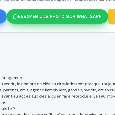
0
ENVOYER UNE PHOTO SUR WHATSAPP
mménagement
 vendu, le nombre de clés en circulation est presque toujou
, parents, amis, agence immobilière, gardien, syndic, artisans 
ayant eu accès aux clés a pu en faire reproduire. Le seul mo
me.
mplète ?
iquement le cylindre suffit : c'est lui qui détermine quelles c