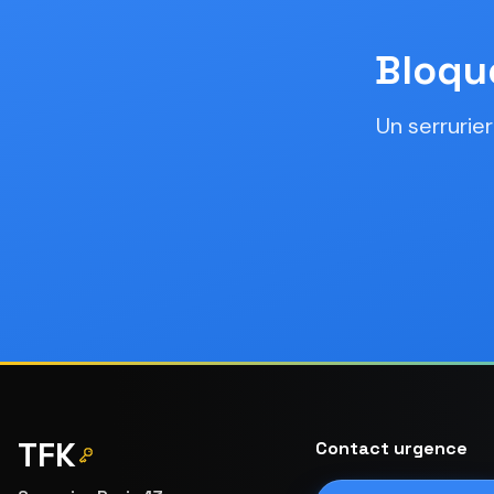
Bloqué
Un serrurie
TFK
Contact urgence