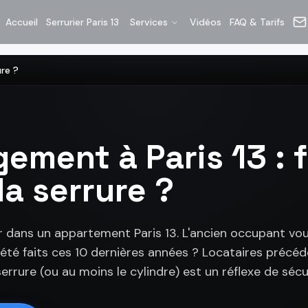
Accueil
Serrurier Paris 13
Services
Vidéos
FAQ & Tarifs
ure ?
ment à Paris 13 : f
a serrure ?
ans un appartement Paris 13. L'ancien occupant vous 
té faits ces 10 dernières années ? Locataires précéde
serrure (ou au moins le cylindre) est un réflexe de sécu