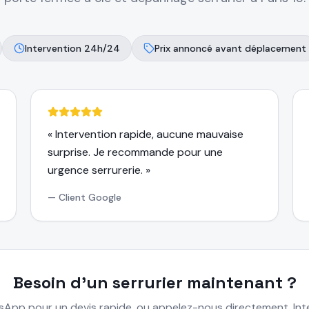
Intervention 24h/24
Prix annoncé avant déplacement
«
Intervention rapide, aucune mauvaise
surprise. Je recommande pour une
urgence serrurerie.
»
—
Client Google
Besoin d'un serrurier maintenant ?
App pour un devis rapide, ou appelez-nous directement. Inte