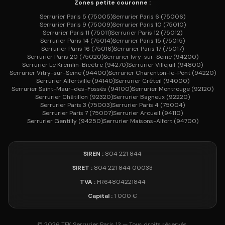
Zones petite couronne :
Serrurier
Paris 5
(
75005
)
Serrurier
Paris 6
(
75006
)
Serrurier
Paris 9
(
75009
)
Serrurier
Paris 10
(
75010
)
Serrurier
Paris 11
(
75011
)
Serrurier
Paris 12
(
75012
)
Serrurier
Paris 14
(
75014
)
Serrurier
Paris 15
(
75015
)
Serrurier
Paris 16
(
75016
)
Serrurier
Paris 17
(
75017
)
Serrurier
Paris 20
(
75020
)
Serrurier
Ivry-sur-Seine
(
94200
)
Serrurier
Le Kremlin-Bicêtre
(
94270
)
Serrurier
Villejuif
(
94800
)
Serrurier
Vitry-sur-Seine
(
94400
)
Serrurier
Charenton-le-Pont
(
94220
)
Serrurier
Alfortville
(
94140
)
Serrurier
Créteil
(
94000
)
Serrurier
Saint-Maur-des-Fossés
(
94100
)
Serrurier
Montrouge
(
92120
)
Serrurier
Châtillon
(
92320
)
Serrurier
Bagneux
(
92220
)
Serrurier
Paris 3
(
75003
)
Serrurier
Paris 4
(
75004
)
Serrurier
Paris 7
(
75007
)
Serrurier
Arcueil
(
94110
)
Serrurier
Gentilly
(
94250
)
Serrurier
Maisons-Alfort
(
94700
)
SIREN :
804 221 844
SIRET :
804 221 844 00033
TVA :
FR64804221844
Capital :
1 000 €
©
2026
TFK Serrurier Paris 13 — Tous droits réservés.