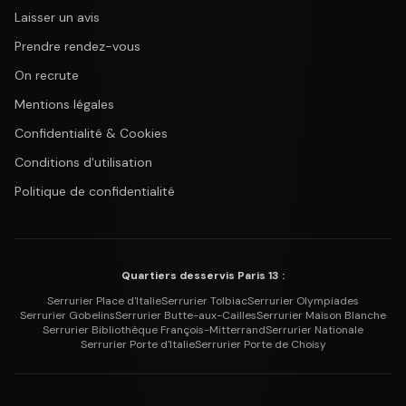
Laisser un avis
Prendre rendez-vous
On recrute
Mentions légales
Confidentialité & Cookies
Conditions d'utilisation
Politique de confidentialité
Quartiers desservis Paris 13 :
Serrurier
Place d'Italie
Serrurier
Tolbiac
Serrurier
Olympiades
Serrurier
Gobelins
Serrurier
Butte-aux-Cailles
Serrurier
Maison Blanche
Serrurier
Bibliothèque François-Mitterrand
Serrurier
Nationale
Serrurier
Porte d'Italie
Serrurier
Porte de Choisy