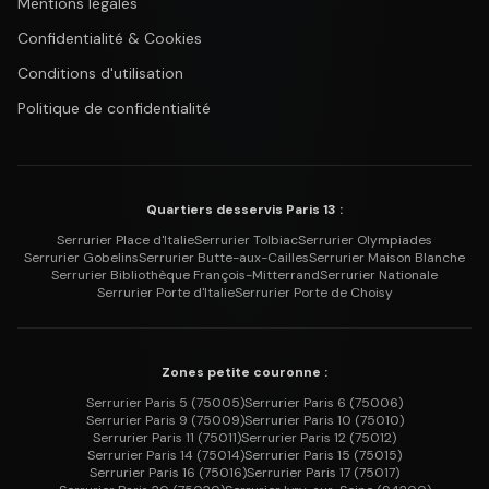
Mentions légales
Confidentialité & Cookies
Conditions d'utilisation
Politique de confidentialité
Quartiers desservis Paris 13 :
Serrurier
Place d'Italie
Serrurier
Tolbiac
Serrurier
Olympiades
Serrurier
Gobelins
Serrurier
Butte-aux-Cailles
Serrurier
Maison Blanche
Serrurier
Bibliothèque François-Mitterrand
Serrurier
Nationale
Serrurier
Porte d'Italie
Serrurier
Porte de Choisy
Zones petite couronne :
Serrurier
Paris 5
(
75005
)
Serrurier
Paris 6
(
75006
)
Serrurier
Paris 9
(
75009
)
Serrurier
Paris 10
(
75010
)
Serrurier
Paris 11
(
75011
)
Serrurier
Paris 12
(
75012
)
Serrurier
Paris 14
(
75014
)
Serrurier
Paris 15
(
75015
)
Serrurier
Paris 16
(
75016
)
Serrurier
Paris 17
(
75017
)