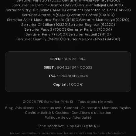
Serrurier
Paris 20
(
75020
)
Serrurier
Ivry-sur-Seine
(
94200
)
Serrurier
Le Kremlin-Bicêtre
(
94270
)
Serrurier
Villejuif
(
94800
)
Serrurier
Vitry-sur-Seine
(
94400
)
Serrurier
Charenton-le-Pont
(
94220
)
Serrurier
Alfortville
(
94140
)
Serrurier
Créteil
(
94000
)
Serrurier
Saint-Maur-des-Fossés
(
94100
)
Serrurier
Montrouge
(
92120
)
Serrurier
Châtillon
(
92320
)
Serrurier
Bagneux
(
92220
)
Serrurier
Paris 3
(
75003
)
Serrurier
Paris 4
(
75004
)
Serrurier
Paris 7
(
75007
)
Serrurier
Arcueil
(
94110
)
Serrurier
Gentilly
(
94250
)
Serrurier
Maisons-Alfort
(
94700
)
SIREN :
804 221 844
SIRET :
804 221 844 00033
TVA :
FR64804221844
Capital :
1 000 €
©
2026
TFK Serrurier Paris 13 — Tous droits réservés.
Blog
·
Avis clients
·
Laisser un avis
·
Contact
·
On recrute
·
Mentions légales
·
Confidentialité & Cookies
·
Conditions d'utilisation
·
Politique de confidentialité
Fiche Hoodspot
·
⚡ by SAY Digital I/O
Trouvez les meilleurs serruriers avec les avis clients sur Serruriers.NosAvis.com