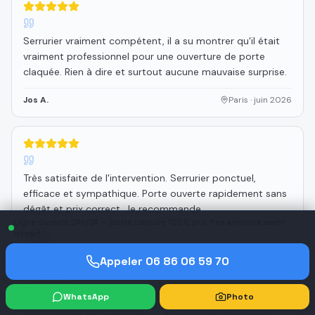
5
étoiles sur 5
Serrurier vraiment compétent, il a su montrer qu'il était
vraiment professionnel pour une ouverture de porte
claquée. Rien à dire et surtout aucune mauvaise surprise.
Jos A.
Paris
·
juin 2026
5
étoiles sur 5
Très satisfaite de l'intervention. Serrurier ponctuel,
efficace et sympathique. Porte ouverte rapidement sans
dégât et prix correct. Je recommande.
Ligne ouverte 24h/24 — porte claquée 120 € prix fixe annoncé avant
départ
Taslim L.
Paris
·
juin 2026
Appeler
06 86 06 59 70
5
étoiles sur 5
WhatsApp
Photo