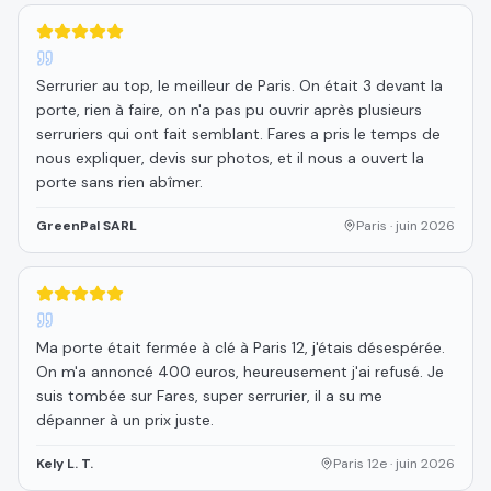
5
étoiles sur 5
Serrurier au top, le meilleur de Paris. On était 3 devant la
porte, rien à faire, on n'a pas pu ouvrir après plusieurs
serruriers qui ont fait semblant. Fares a pris le temps de
nous expliquer, devis sur photos, et il nous a ouvert la
porte sans rien abîmer.
GreenPal SARL
Paris
·
juin 2026
5
étoiles sur 5
Ma porte était fermée à clé à Paris 12, j'étais désespérée.
On m'a annoncé 400 euros, heureusement j'ai refusé. Je
suis tombée sur Fares, super serrurier, il a su me
dépanner à un prix juste.
Kely L. T.
Paris 12e
·
juin 2026