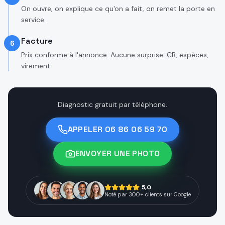
On ouvre, on explique ce qu'on a fait, on remet la porte en
service.
Facture
6
Prix conforme à l'annonce. Aucune surprise. CB, espèces,
virement.
Diagnostic gratuit par téléphone.
APPELER
06 86 06 59 70
ENVOYER UNE PHOTO
5,0
Noté par 300+ clients sur Google