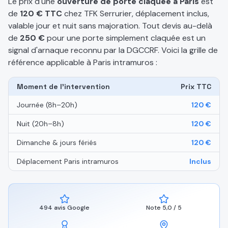
Le prix d'une
ouverture de porte claquée à Paris
est
de
120 € TTC
chez TFK Serrurier, déplacement inclus,
valable jour et nuit sans majoration. Tout devis au-delà
de
250 €
pour une porte simplement claquée est un
signal d'arnaque reconnu par la DGCCRF. Voici la grille de
référence applicable à Paris intramuros :
Moment de l'intervention
Prix TTC
Journée (8h–20h)
120 €
Nuit (20h–8h)
120 €
Dimanche & jours fériés
120 €
Déplacement Paris intramuros
Inclus
494 avis Google
Note 5,0 / 5