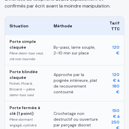
confirmés par écrit avant la moindre manipulation.
Tarif
Situation
Méthode
TTC
Porte simple
claquée
By-pass, lame souple,
120
2–10 min sur place
€
Pêne demi-tour seul,
clé non tournée
Porte blindée
Approche par la
120
claquée
poignée intérieure, plat
€ à
Fichet, Picard,
de recouvrement
180
Bricard — pêne
contourné
€
demi-tour seul
Porte fermée à
150
clé (1 point)
Crochetage non
€ à
destructif ou ouverture
Pêne dormant
250
par perçage discret
engagé, cylindre
€