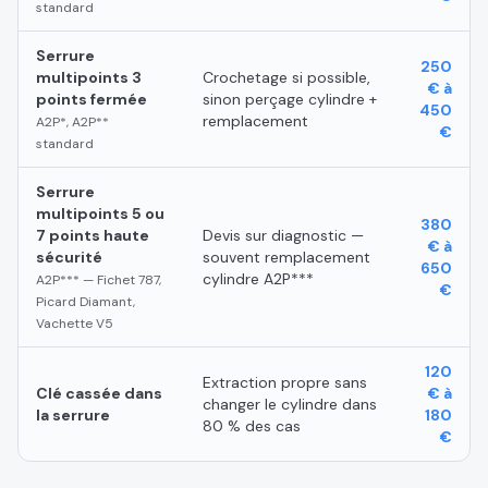
standard
Serrure
250
multipoints 3
Crochetage si possible,
€ à
points fermée
sinon perçage cylindre +
450
remplacement
A2P*, A2P**
€
standard
Serrure
multipoints 5 ou
380
7 points haute
Devis sur diagnostic —
€ à
sécurité
souvent remplacement
650
cylindre A2P***
A2P*** — Fichet 787,
€
Picard Diamant,
Vachette V5
120
Extraction propre sans
Clé cassée dans
€ à
changer le cylindre dans
la serrure
180
80 % des cas
€