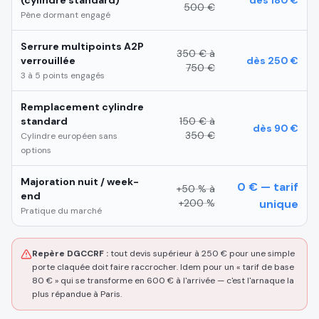
(cylindre standard)
dès 180 €
500 €
Pêne dormant engagé
Serrure multipoints A2P
350 € à
verrouillée
dès 250 €
750 €
3 à 5 points engagés
Remplacement cylindre
standard
150 € à
dès 90 €
350 €
Cylindre européen sans
options
Majoration nuit / week-
0 € — tarif
+50 % à
end
+200 %
unique
Pratique du marché
Repère DGCCRF :
tout devis supérieur à 250 € pour une simple
porte claquée doit faire raccrocher. Idem pour un « tarif de base
80 € » qui se transforme en 600 € à l'arrivée — c'est l'arnaque la
plus répandue à Paris.