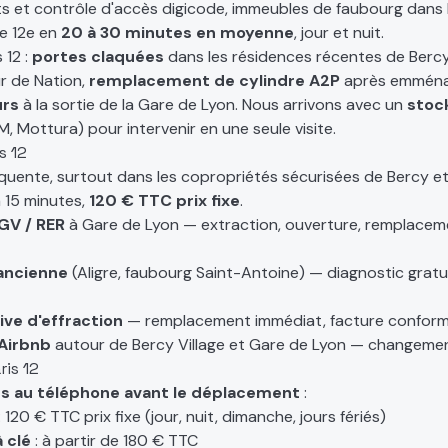
ts et contrôle d'accès digicode, immeubles de faubourg dans le
le 12e en
20 à 30 minutes en moyenne
, jour et nuit.
 12 :
portes claquées
dans les résidences récentes de Berc
r de Nation,
remplacement de cylindre A2P
après emména
urs
à la sortie de la Gare de Lyon. Nous arrivons avec un
stoc
M, Mottura) pour intervenir en une seule visite.
s 12
équente, surtout dans les copropriétés sécurisées de Bercy e
 15 minutes,
120 € TTC prix fixe
.
TGV / RER
à Gare de Lyon — extraction, ouverture, remplacemen
ancienne
(Aligre, faubourg Saint-Antoine) — diagnostic grat
ive d'effraction
— remplacement immédiat, facture conform
 Airbnb
autour de Bercy Village et Gare de Lyon — changement
ris 12
s au téléphone avant le déplacement
:
: 120 € TTC prix fixe (jour, nuit, dimanche, jours fériés)
 clé
: à partir de 180 € TTC