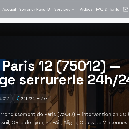
Accueil
Serrurier Paris 13
Services
Vidéos
FAQ & Tarifs
 Paris 12 (75012) —
e serrurerie 24h/2
75012
24h/24 — 7j/7
arrondissement de Paris (75012) — intervention en 20
snil, Gare de Lyon, Bel-Air, Aligre, Cours de Vincennes.