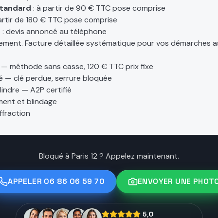
standard
: à partir de 90 € TTC pose comprise
artir de 180 € TTC pose comprise
t
: devis annoncé au téléphone
ement. Facture détaillée systématique pour vos démarches a
— méthode sans casse, 120 € TTC prix fixe
é — clé perdue, serrure bloquée
indre — A2P certifié
ment et blindage
fraction
Bloqué à Paris 12 ? Appelez maintenant.
APPELER
06 86 06 59 70
ENVOYER UNE PHOT
5,0