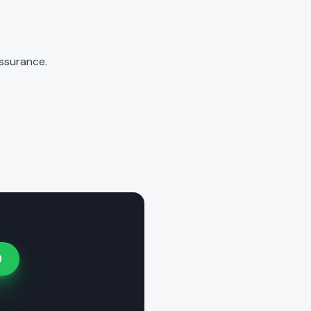
ssurance.
O