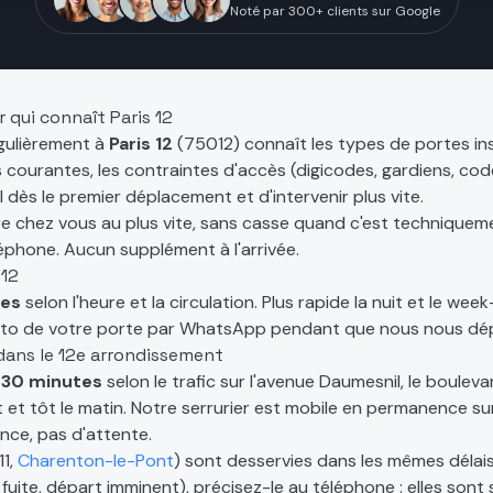
Noté par 300+ clients sur Google
er qui connaît
Paris 12
égulièrement à
Paris 12
(
75012
) connaît les types de portes ins
s courantes, les contraintes d'accès (digicodes, gardiens, co
l dès le premier déplacement et d'intervenir plus vite.
tre chez vous au plus vite, sans casse quand c'est techniquem
éphone. Aucun supplément à l'arrivée.
 12
tes
selon l'heure et la circulation. Plus rapide la nuit et le wee
oto de votre porte par WhatsApp pendant que nous nous dé
 dans le 12e arrondissement
 30 minutes
selon le trafic sur l'avenue Daumesnil, le boulev
t et tôt le matin. Notre serrurier est mobile en permanence su
nce, pas d'attente.
11,
Charenton-le-Pont
) sont desservies dans les mêmes délais
, fuite, départ imminent), précisez-le au téléphone : elles so