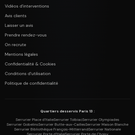
Vidéos d'interventions
Avis clients
Laisser un avis
Prendre rendez-vous
On recrute
Mentions légales
Confidentialité & Cookies
Conditions d'utilisation
Politique de confidentialité
Quartiers desservis Paris 13 :
Serrurier
Place d'Italie
Serrurier
Tolbiac
Serrurier
Olympiades
Serrurier
Gobelins
Serrurier
Butte-aux-Cailles
Serrurier
Maison Blanche
Serrurier
Bibliothèque François-Mitterrand
Serrurier
Nationale
Serrurier
Porte d'Italie
Serrurier
Porte de Choisy