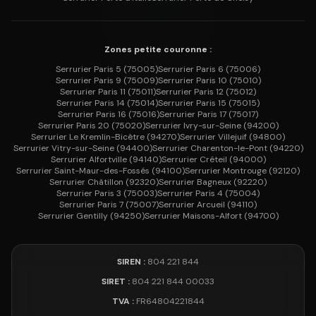
Zones petite couronne :
Serrurier
Paris 5
(
75005
)
Serrurier
Paris 6
(
75006
)
Serrurier
Paris 9
(
75009
)
Serrurier
Paris 10
(
75010
)
Serrurier
Paris 11
(
75011
)
Serrurier
Paris 12
(
75012
)
Serrurier
Paris 14
(
75014
)
Serrurier
Paris 15
(
75015
)
Serrurier
Paris 16
(
75016
)
Serrurier
Paris 17
(
75017
)
Serrurier
Paris 20
(
75020
)
Serrurier
Ivry-sur-Seine
(
94200
)
Serrurier
Le Kremlin-Bicêtre
(
94270
)
Serrurier
Villejuif
(
94800
)
Serrurier
Vitry-sur-Seine
(
94400
)
Serrurier
Charenton-le-Pont
(
94220
)
Serrurier
Alfortville
(
94140
)
Serrurier
Créteil
(
94000
)
Serrurier
Saint-Maur-des-Fossés
(
94100
)
Serrurier
Montrouge
(
92120
)
Serrurier
Châtillon
(
92320
)
Serrurier
Bagneux
(
92220
)
Serrurier
Paris 3
(
75003
)
Serrurier
Paris 4
(
75004
)
Serrurier
Paris 7
(
75007
)
Serrurier
Arcueil
(
94110
)
Serrurier
Gentilly
(
94250
)
Serrurier
Maisons-Alfort
(
94700
)
SIREN :
804 221 844
SIRET :
804 221 844 00033
TVA :
FR64804221844