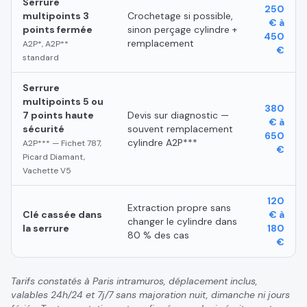
Serrure
250
multipoints 3
Crochetage si possible,
€ à
points fermée
sinon perçage cylindre +
450
remplacement
A2P*, A2P**
€
standard
Serrure
multipoints 5 ou
380
7 points haute
Devis sur diagnostic —
€ à
sécurité
souvent remplacement
650
cylindre A2P***
A2P*** — Fichet 787,
€
Picard Diamant,
Vachette V5
120
Extraction propre sans
Clé cassée dans
€ à
changer le cylindre dans
la serrure
180
80 % des cas
€
Tarifs constatés à Paris intramuros, déplacement inclus,
valables 24h/24 et 7j/7 sans majoration nuit, dimanche ni jours