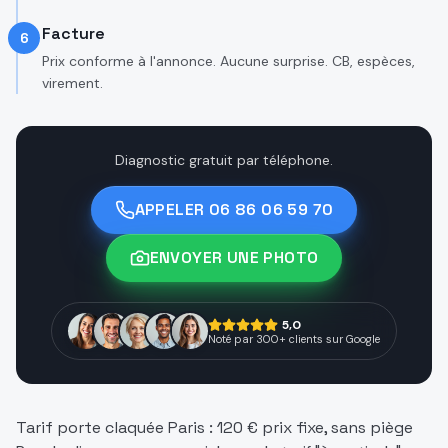
Facture
6
Prix conforme à l'annonce. Aucune surprise. CB, espèces,
virement.
Diagnostic gratuit par téléphone.
APPELER
06 86 06 59 70
ENVOYER UNE PHOTO
5,0
Noté par 300+ clients sur Google
Tarif porte claquée Paris : 120 € prix fixe, sans piège