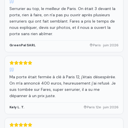
Serrurier au top, le meilleur de Paris. On était 3 devant la
porte, rien à faire, on n'a pas pu ouvrir après plusieurs
serruriers qui ont fait semblant. Fares a pris le temps de
nous expliquer, devis sur photos, et il nous a ouvert la
porte sans rien abîmer.
GreenPal SARL
Paris
·
juin 2026
5
étoiles sur 5
Ma porte était fermée à clé à Paris 12, j'étais désespérée.
On m'a annoncé 400 euros, heureusement j'ai refusé. Je
suis tombée sur Fares, super serrurier, il a su me
dépanner à un prix juste.
Kely L. T.
Paris 12e
·
juin 2026
5
étoiles sur 5