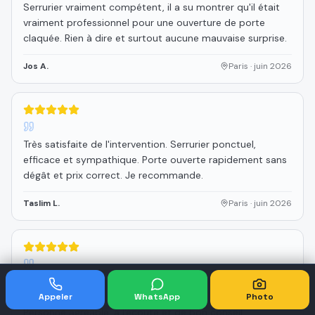
Serrurier vraiment compétent, il a su montrer qu'il était
vraiment professionnel pour une ouverture de porte
claquée. Rien à dire et surtout aucune mauvaise surprise.
Jos A.
Paris
·
juin 2026
5
étoiles sur 5
Très satisfaite de l'intervention. Serrurier ponctuel,
efficace et sympathique. Porte ouverte rapidement sans
dégât et prix correct. Je recommande.
Taslim L.
Paris
·
juin 2026
5
étoiles sur 5
Très satisfait de l'intervention. Serrurier professionnel,
rapide et efficace. Travail réalisé avec soin et sérieux.
Appeler
WhatsApp
Photo
Personne agréable, à l'écoute et de bon conseil.