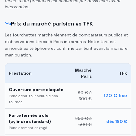
fériés. Toute prestation est confirmée par devis écrit avant
intervention.
Prix du marché parisien vs TFK
Les fourchettes marché viennent de comparateurs publics et
d'observations terrain à Paris intramuros. Notre tarif est
annoncé au téléphone et confirmé par écrit avant la moindre
manipulation.
Marché
Prestation
TFK
Paris
Ouverture porte claquée
80 € à
120 € fixe
Pêne demi-tour seul, clé non
300 €
tournée
Porte fermée à clé
250 € à
(cylindre standard)
dès 180 €
500 €
Pêne dormant engagé