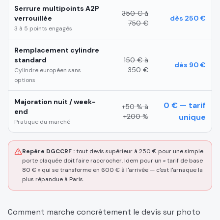
Serrure multipoints A2P
350 € à
verrouillée
dès 250 €
750 €
3 à 5 points engagés
Remplacement cylindre
standard
150 € à
dès 90 €
350 €
Cylindre européen sans
options
Majoration nuit / week-
0 € — tarif
+50 % à
end
+200 %
unique
Pratique du marché
Repère DGCCRF :
tout devis supérieur à 250 € pour une simple
porte claquée doit faire raccrocher. Idem pour un « tarif de base
80 € » qui se transforme en 600 € à l'arrivée — c'est l'arnaque la
plus répandue à Paris.
Comment marche concrètement le devis sur photo